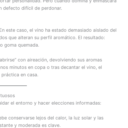
portar personalidad. Pero cuando domina y enmascara
defecto difícil de perdonar.
 En este caso, el vino ha estado demasiado aislado del
s que alteran su perfil aromático. El resultado:
luso goma quemada.
abrirse” con aireación, devolviendo sus aromas
 unos minutos en copa o tras decantar el vino, el
 práctica en casa.
ctuosos
uidar el entorno y hacer elecciones informadas:
debe conservarse lejos del calor, la luz solar y las
stante y moderada es clave.