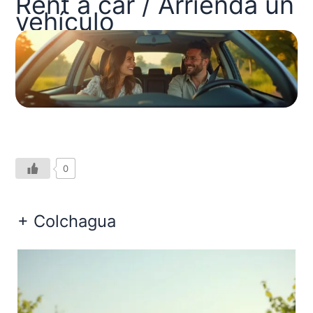
Rent a car / Arrienda un
vehículo
0
+ Colchagua