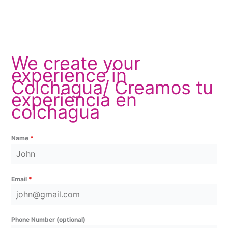
We create your
experience in
Colchagua/ Creamos tu
experiencia en
colchagua
Name
*
Email
*
Phone Number (optional)