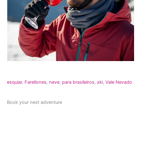
esquiar
, 
Farellones
, 
neve
, 
para brasileiros
, 
ski
, 
Vale Nevado
Book your next adventure