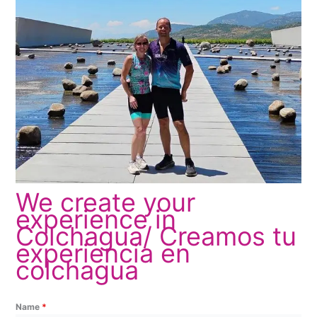
We create your
experience in
Colchagua/ Creamos tu
experiencia en
colchagua
Name
*