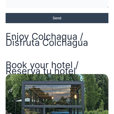
Send
Enjoy Colchagua /
Disfruta Colchagua
Book your hotel /
Reserva tu hotel